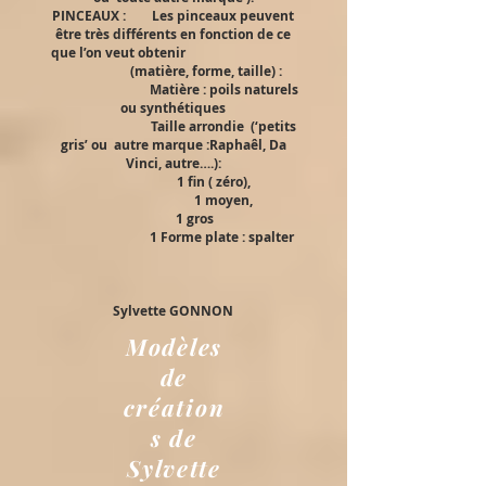
PINCEAUX : Les pinceaux peuvent
être très différents en fonction de ce
que l’on veut obtenir
(matière, forme, taille) :
Matière : poils naturels
ou synthétiques
Taille arrondie (‘petits
gris’ ou autre marque :Raphaêl, Da
Vinci, autre….):
1 fin ( zéro),
1 moyen,
1 gros
1 Forme plate : spalter
Sylvette GONNON
Modèles
de
création
s de
Sylvette