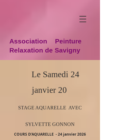
Association Peinture
Relaxation de Savigny
Le Samedi 24
janvier 20
STAGE AQUARELLE AVEC
SYLVETTE GONNON
COURS D’AQUARELLE - 24 janvier 2026