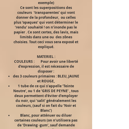
exemple)
Ce sont les superpositions des
couleurs ‘transparentes’ qui vont
donner de la profondeur, ou celles
plus ‘opaques’ qui vont déterminer le
‘rendu’ souhaité ! on n’inonde pas le
papier . Ce sont certes, des lavis, mais
limités dans une ou des zônes
choisies. Tout ceci vous sera exposé et
expliqué.
MATERIEL :
COULEURS : Pour avoir une liberté
d’expression, il est nécessaire de
disposer :
des 3 couleurs primaires : BLEU, JAUNE
et ROUGE,
1 tube de ce qui s’appelle ‘Teinte
Neutre’, ou 1 de ‘GRIS DE PEYNE’ , tous
deux permettent d’éviter d’employer
du noir, qui ‘salit’ généralement les
couleurs, (sauf si on fait du ‘Noir et
Blanc’)
Blanc, pour atténuer ou diluer
certaines couleurs (on n’utilisera pas
de ‘Drawing -gum’, sauf demande