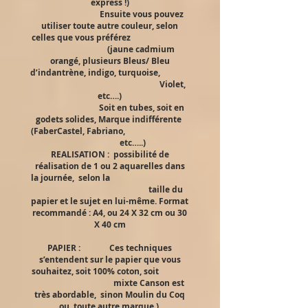
express !)
Ensuite vous pouvez
utiliser toute autre couleur, selon
celles que vous préférez
(jaune cadmium
orangé, plusieurs Bleus/ Bleu
d’indantrène, indigo, turquoise,
Violet,
etc….)
Soit en tubes, soit en
godets solides, Marque indifférente
(FaberCastel, Fabriano,
etc…..)
REALISATION : possibilité de
réalisation de 1 ou 2 aquarelles dans
la journée, selon la
taille du
papier et le sujet en lui-même. Format
recommandé : A4, ou 24 X 32 cm ou 30
X 40 cm
PAPIER : Ces techniques
s’entendent sur le papier que vous
souhaitez, soit 100% coton, soit
mixte Canson est
très abordable, sinon Moulin du Coq
ou toute autre marque ).