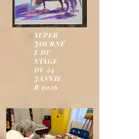
SUPER
JOURNÉ
E DU
STAGE
DU 24
JANVIE
R 2026